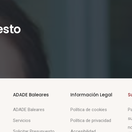
esto
ADADE Baleares
Información Legal
S
ADADE Baleares
Política de cookies
Pa
su
Servicios
Política de privacidad
no
Solicitar Presupuesto
Accesibilidad