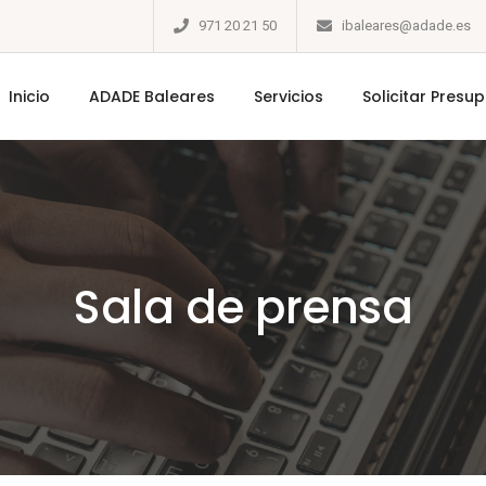
971 20 21 50
ibaleares@adade.es
Inicio
ADADE Baleares
Servicios
Solicitar Presu
Sala de prensa