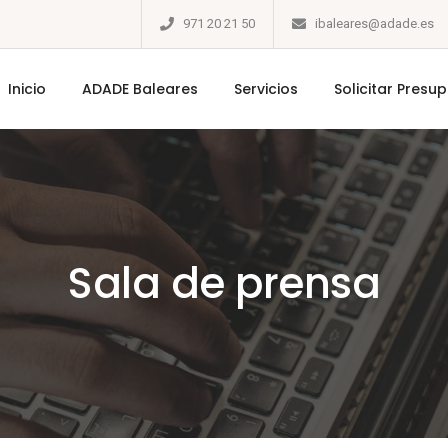
971 20 21 50
ibaleares@adade.es
Inicio
ADADE Baleares
Servicios
Solicitar Presu
Sala de prensa