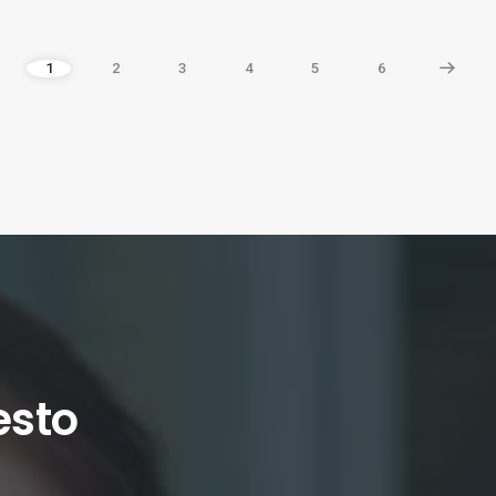
1
2
3
4
5
6
esto