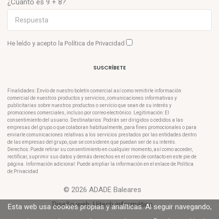
¿Cuánto es 9 + 8?
He leído y acepto la
Política de Privacidad
SUSCRÍBETE
Finalidades: Envío de nuestro boletín comercial así como remitirle información
comercial de nuestros productos y servicios, comunicaciones informativas y
publicitarias sobre nuestros productos o servicio que sean de su interés y
promociones comerciales, incluso por correo electrónico. Legitimación: El
consentimiento del usuario. Destinatarios: Podrán ser dirigidos o cedidos a las
empresas del grupo o que colaboran habitualmente, para fines promocionales o para
enviarle comunicaciones relativas a los servicios prestados por las entidades dentro
de las empresas del grupo, que se consideren que puedan ser de su interés.
Derechos: Puede retirar su consentimiento en cualquier momento, así como acceder,
rectificar, suprimir sus datos y demás derechos en el correo de contacto en este pie de
página. Información adicional: Puede ampliar la información en el enlace de Política
de Privacidad
© 2026 ADADE Baleares
Diseño web:
Hitech informática
Esta web usa cookies propias y analíticas. Al seguir navegando,