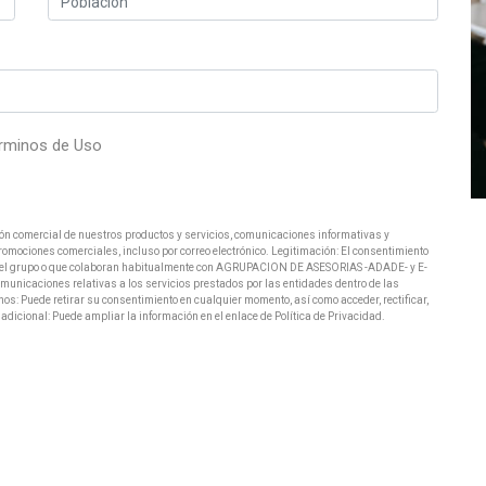
rminos de Uso
ión comercial de nuestros productos y servicios, comunicaciones informativas y
romociones comerciales, incluso por correo electrónico. Legitimación: El consentimiento
s del grupo o que colaboran habitualmente con AGRUPACION DE ASESORIAS -ADADE- y E-
caciones relativas a los servicios prestados por las entidades dentro de las
s: Puede retirar su consentimiento en cualquier momento, así como acceder, rectificar,
cional: Puede ampliar la información en el enlace de Política de Privacidad.