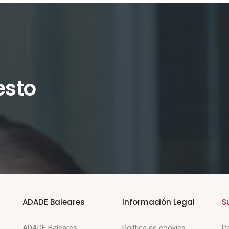
esto
ADADE Baleares
Información Legal
S
ADADE Baleares
Política de cookies
Pa