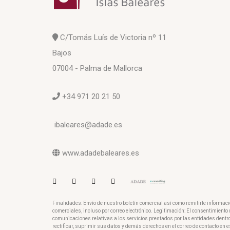
C/Tomás Luís de Victoria nº 11
Bajos
07004 - Palma de Mallorca
+34 971 20 21 50
ibaleares@adade.es
www.adadebaleares.es
Finalidades: Envío de nuestro boletín comercial así como remitirle informac
comerciales, incluso por correo electrónico. Legitimación: El consentimient
comunicaciones relativas a los servicios prestados por las entidades dentr
rectificar, suprimir sus datos y demás derechos en el correo de contacto en e