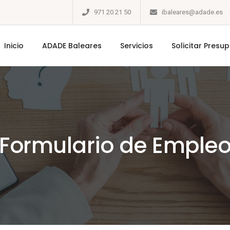
971 20 21 50
ibaleares@adade.es
Inicio
ADADE Baleares
Servicios
Solicitar Presu
Formulario de Emple