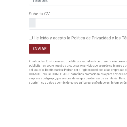
Sube tu CV
He leído y acepto la
Política de Privacidad
y los
Té
ENVIAR
Finalidades: Envío de nuestro boletín comercial así como remitirle informac
publicitarias sobre nuestros productos o servicio que sean de su interés y p
del usuario. Destinatarios: Podrán ser dirigidos o cedidos a las empresa
CONSULTING GLOBAL GROUP para fines promocionales o para enviarle comuni
empresas del grupo, que se consideren que puedan ser de su interés. Derecho
suprimir sus datos y demás derechos en ibaleares@adade.es. Información adi