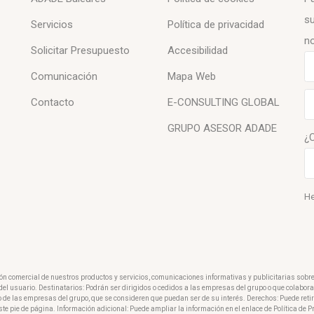
su
Servicios
Política de privacidad
no
Solicitar Presupuesto
Accesibilidad
Comunicación
Mapa Web
Contacto
E-CONSULTING GLOBAL
GRUPO ASESOR ADADE
¿
He
ión comercial de nuestros productos y servicios, comunicaciones informativas y publicitarias sobr
o del usuario. Destinatarios: Podrán ser dirigidos o cedidos a las empresas del grupo o que colabo
o de las empresas del grupo, que se consideren que puedan ser de su interés. Derechos: Puede reti
ste pie de página. Información adicional: Puede ampliar la información en el enlace de Política de 