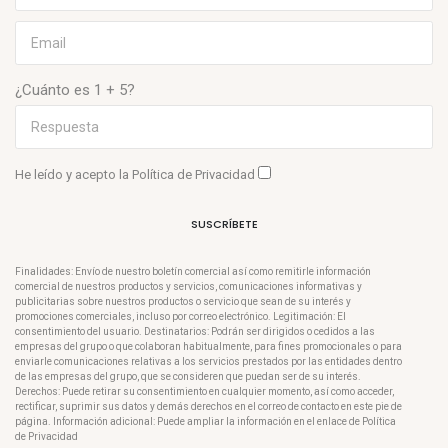
¿Cuánto es 1 + 5?
He leído y acepto la
Política de Privacidad
SUSCRÍBETE
Finalidades: Envío de nuestro boletín comercial así como remitirle información
comercial de nuestros productos y servicios, comunicaciones informativas y
publicitarias sobre nuestros productos o servicio que sean de su interés y
promociones comerciales, incluso por correo electrónico. Legitimación: El
consentimiento del usuario. Destinatarios: Podrán ser dirigidos o cedidos a las
empresas del grupo o que colaboran habitualmente, para fines promocionales o para
enviarle comunicaciones relativas a los servicios prestados por las entidades dentro
de las empresas del grupo, que se consideren que puedan ser de su interés.
Derechos: Puede retirar su consentimiento en cualquier momento, así como acceder,
rectificar, suprimir sus datos y demás derechos en el correo de contacto en este pie de
página. Información adicional: Puede ampliar la información en el enlace de Política
de Privacidad