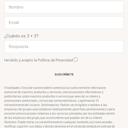
¿Cuánto es 3 + 3?
He leído y acepto la
Política de Privacidad
SUSCRÍBETE
Finalidades: Envío de nuestro boletín comercial así como remitirle información
comercial de nuestros productos y servicios, comunicaciones informativas y
publicitarias sobre nuestros productos o servicio que sean de su interés y
promociones comerciales, incluso por correo electrónico. Legitimación: El
consentimiento del usuario. Destinatarios: Podrán ser dirigidos o cedidos a las
empresas del grupo o que colaboran habitualmente, para fines promocionales o para
enviarle comunicaciones relativas a los servicios prestados por las entidades dentro
de las empresas del grupo, que se consideren que puedan ser de su interés.
Derechos: Puede retirar su consentimiento en cualquier momento, así como acceder,
rectificar, suprimir sus datos y demás derechos en el correo de contacto en este pie de