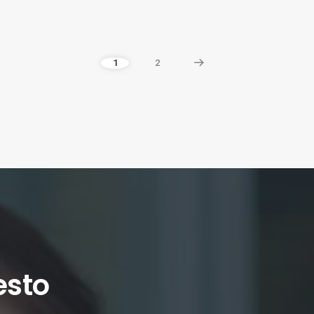
1
2
esto