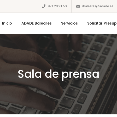
971 20 21 50
ibaleares@adade.es
Inicio
ADADE Baleares
Servicios
Solicitar Presu
Sala de prensa